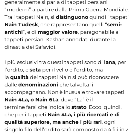
generalmente si parla di tappeti persiani
“moderni” a partire dalla Prima Guerra Mondiale.
Tra i tappeti Nain, si
distinguono
quindi i tappeti
Nain Tudesk
, che rappresentano quelli “
semi-
antichi
”, e di
maggior valore
, paragonabile ai
tappeti persiani Kashan annodati durante la
dinastia dei Safavidi.
I più esclusivi tra questi tappeti sono di
lana
, per
l’ordito, e
seta
per il vello e l’ordito, ma
la
qualità
dei tappeti Nain si può riconoscere
dalle
denominazioni
che talvolta li
accompagnano. Non è inusuale trovare tappeti
Nain 4La, o Nain 6La
, dove “La” è il
termine farsi che indica lo
strato
. Ecco, quindi,
che per i tappeti
Nain 4La, i più ricercati e di
qualità superiore, ma anche i più rari
, ogni
singolo filo dell’ordito sarà composto da 4 fili in 2