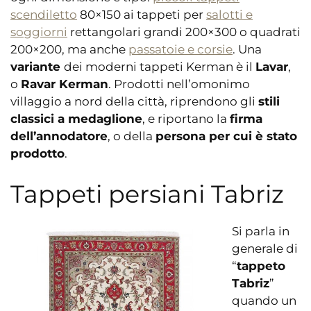
scendiletto
80×150 ai tappeti per
salotti e
soggiorni
rettangolari grandi 200×300 o quadrati
200×200, ma anche
passatoie e corsie
. Una
variante
dei moderni tappeti Kerman è il
Lavar
,
o
Ravar Kerman
. Prodotti nell’omonimo
villaggio a nord della città, riprendono gli
stili
classici a medaglione
, e riportano la
firma
dell’annodatore
, o della
persona per cui è stato
prodotto
.
Tappeti persiani Tabriz
Si parla in
generale di
“
tappeto
Tabriz
”
quando un