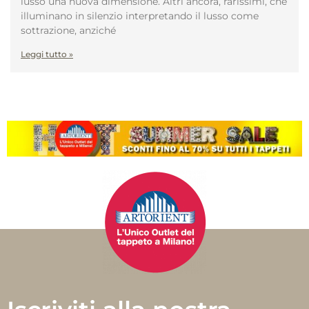
lusso una nuova dimensione. Altri ancora, rarissimi, che
illuminano in silenzio interpretando il lusso come
sottrazione, anziché
Leggi tutto »