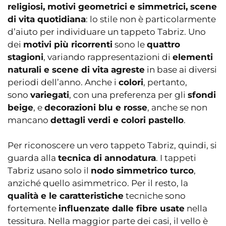
religiosi, motivi geometrici e simmetrici, scene
di vita quotidiana
: lo stile non è particolarmente
d’aiuto per individuare un tappeto Tabriz. Uno
dei
motivi più ricorrenti
sono le
quattro
stagioni
, variando rappresentazioni di
elementi
naturali e scene di vita agreste
in base ai diversi
periodi dell’anno. Anche i
colori
, pertanto,
sono
variegati
, con una preferenza per gli
sfondi
beige
, e
decorazioni blu e rosse
, anche se non
mancano
dettagli verdi e colori pastello
.
Per riconoscere un vero tappeto Tabriz, quindi, si
guarda alla
tecnica di annodatura
. I tappeti
Tabriz usano solo il
nodo simmetrico turco
,
anziché quello asimmetrico. Per il resto, la
qualità e le caratteristiche
tecniche sono
fortemente
influenzate dalle fibre usate
nella
tessitura. Nella maggior parte dei casi, il vello è