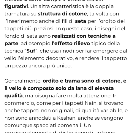
figurativi
. Un’altra caratteristica è la doppia
tramatura su
struttura di cotone
, talvolta con
l’inserimento anche di fili di
seta
per l’ordito dei
tappeti più preziosi. In questo caso, i disegni del
fondo di seta sono
realizzati con tecniche a
parte
, ad esempio
l’effetto rilievo
tipico della
tecnica “
Suf
”, che usa i nodi per far emergere dal
vello l’elemento decorativo, e rendere il tappetto
un pezzo ancora più unico.
Generalmente,
ordito e trama sono di cotone, e
il vello è composto solo da lana di elevata
qualità
, ma bisogna fare molta attenzione. In
commercio, come per i tappeti Nain, si trovano
anche tappeti non originali, di qualità variabile, e
non sono annodati a Keshan, anche se vengono
comunque spacciati come tali. Un
prezioso elemento di distinzione di un buon