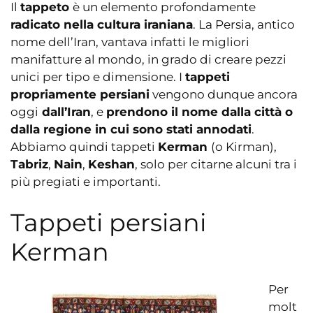
Il
tappeto
è un elemento profondamente
radicato nella cultura iraniana
. La Persia, antico
nome dell’Iran, vantava infatti le migliori
manifatture al mondo, in grado di creare pezzi
unici per tipo e dimensione. I
tappeti
propriamente persiani
vengono dunque ancora
oggi
dall’Iran
, e
prendono il nome dalla città o
dalla regione in cui sono stati annodati
.
Abbiamo quindi tappeti
Kerman
(o Kirman),
Tabriz
,
Nain
,
Keshan
, solo per citarne alcuni tra i
più pregiati e importanti.
Tappeti persiani
Kerman
Per
molt