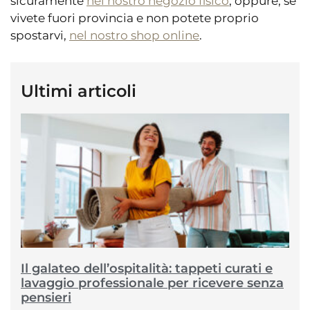
sicuramente
nel nostro negozio fisico
, oppure, se
vivete fuori provincia e non potete proprio
spostarvi,
nel nostro shop online
.
Ultimi articoli
Il galateo dell’ospitalità: tappeti curati e
lavaggio professionale per ricevere senza
pensieri