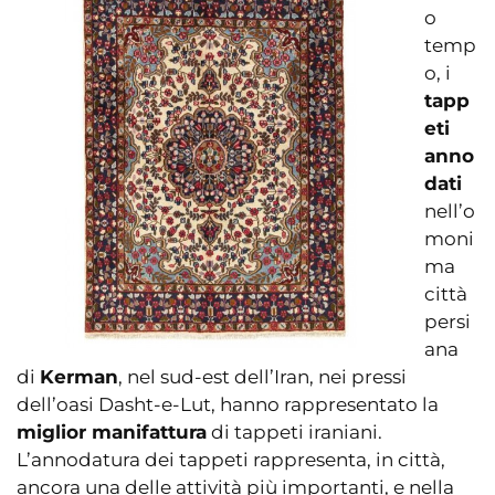
o
temp
o, i
tapp
eti
anno
dati
nell’o
moni
ma
città
persi
ana
di
Kerman
, nel sud-est dell’Iran, nei pressi
dell’oasi Dasht-e-Lut, hanno rappresentato la
miglior manifattura
di tappeti iraniani.
L’annodatura dei tappeti rappresenta, in città,
ancora una delle attività più importanti, e nella