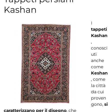
Kashan
I
tappeti
Kashan
,
conosci
uti
anche
come
Keshan
, come
la città
da cui
proven
gono,
si
caratterizzano per il disegno
, che