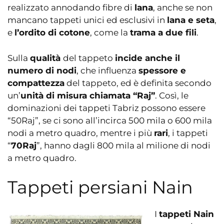
realizzato annodando fibre di
lana
, anche se non
mancano tappeti unici ed esclusivi in
lana e seta
,
e
l’ordito di cotone
, come la
trama a due fili
.
Sulla
qualità
del tappeto
incide anche il
numero di nodi
, che influenza
spessore e
compattezza
del tappeto, ed è definita secondo
un’
unità di misura chiamata “Raj”
. Così, le
dominazioni dei tappeti Tabriz possono essere
“50Raj”, se ci sono all’incirca 500 mila o 600 mila
nodi a metro quadro, mentre i più
rari
, i tappeti
“
70Raj
”, hanno dagli 800 mila al milione di nodi
a metro quadro.
Tappeti persiani Nain
I
tappeti Nain