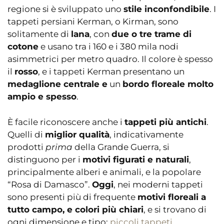
regione si è sviluppato uno
stile inconfondibile
. I
tappeti persiani Kerman, o Kirman, sono
solitamente di
lana
, con
due o tre trame di
cotone
e usano tra i 160 e i 380 mila nodi
asimmetrici per metro quadro. Il colore è spesso
il
rosso
, e i tappeti Kerman presentano un
medaglione centrale e
un
bordo floreale molto
ampio e spesso
.
È facile riconoscere anche i
tappeti più antichi
.
Quelli di
miglior qualità
, indicativamente
prodotti
prima
della Grande Guerra, si
distinguono per i
motivi figurati e naturali
,
principalmente alberi e animali, e la popolare
“Rosa di Damasco”.
Oggi
, nei moderni tappeti
sono presenti più di frequente
motivi floreali a
tutto campo, e colori più chiari
, e si trovano di
ogni dimensione e tipo:
piccoli tappeti