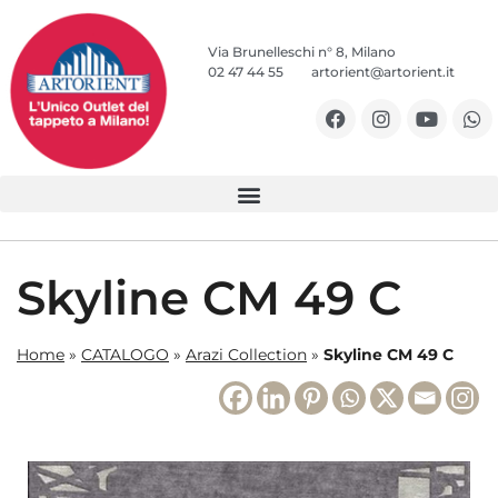
Via Brunelleschi n° 8, Milano
02 47 44 55
artorient@artorient.it
Skyline CM 49 C
Home
»
CATALOGO
»
Arazi Collection
»
Skyline CM 49 C