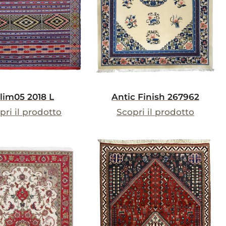
ilim05 2018 L
Antic Finish 267962
pri il prodotto
Scopri il prodotto