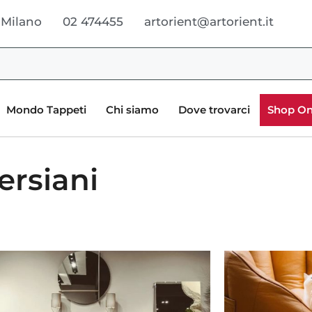
 Milano
02 474455
artorient@artorient.it
Mondo Tappeti
Chi siamo
Dove trovarci
Shop On
ersiani