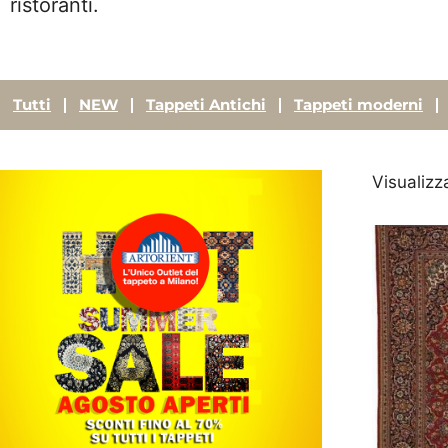
ristoranti.
Tutti
NEW
Tappeti Antichi
Tappeti moderni
Visualizz