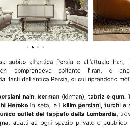
 subito all’antica Persia e all’attuale Iran, 
on comprendeva soltanto l’Iran, e ancor
 dai fasti dell’antica Persia, di cui riprendono mot
persiani nain
,
kerman
(kirman),
tabriz e qum.
chi Hereke
in seta, e i
kilim persiani, turchi e
l’unico outlet del tappeto della Lombardia
, tro
gna
, adatti ad ogni spazio privato o pubblico