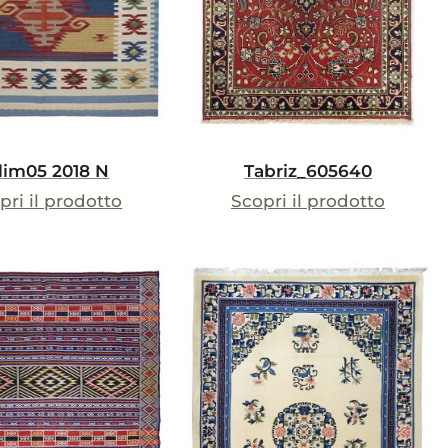
lim05 2018 N
Tabriz_605640
pri il prodotto
Scopri il prodotto