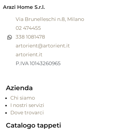
Arazi Home S.r.l.
Via Brunelleschi n.8, Milano
02 474455
338 1081478
artorient@artorient.it
artorient.it
P.IVA 10143260965
Azienda
Chi siamo
I nostri servizi
Dove trovarci
Catalogo tappeti