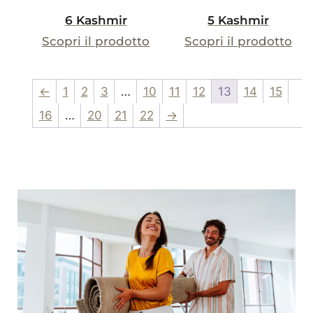
6 Kashmir
5 Kashmir
Scopri il prodotto
Scopri il prodotto
←
1
2
3
…
10
11
12
13
14
15
16
…
20
21
22
→