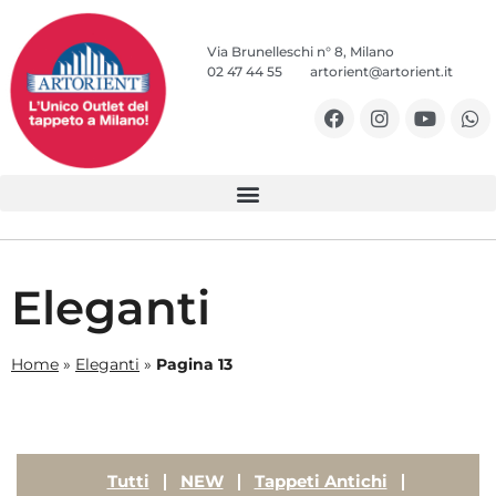
Via Brunelleschi n° 8, Milano
02 47 44 55
artorient@artorient.it
Eleganti
Home
»
Eleganti
»
Pagina 13
Tutti
NEW
Tappeti Antichi