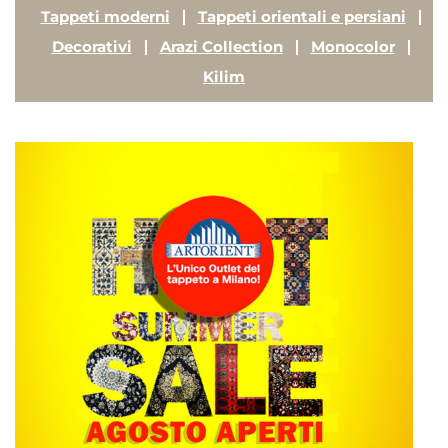
Tappeti moderni
Tappeti orientali e persiani
Decorativi
Arazi Collection
Monocolor
Kilim