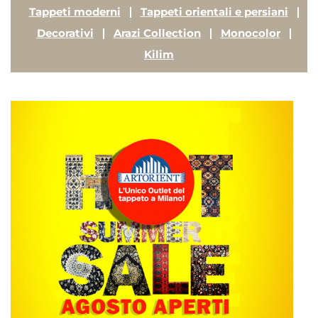
Tappeti moderni
Tappeti orientali e persiani
Decorativi
Arazi Collection
Monocolor
Kilim