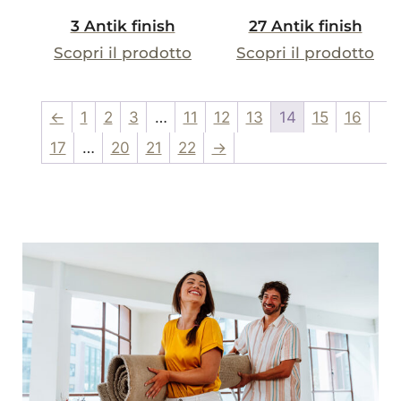
3 Antik finish
27 Antik finish
Scopri il prodotto
Scopri il prodotto
←
1
2
3
…
11
12
13
14
15
16
17
…
20
21
22
→