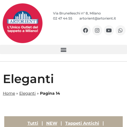
Via Brunelleschi n° 8, Milano
02 47 44 55
artorient@artorient.it
Eleganti
Home
»
Eleganti
»
Pagina 14
Tutti
NEW
Tappeti Antichi