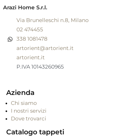
Arazi Home S.r.l.
Via Brunelleschi n.8, Milano
02 474455
338 1081478
artorient@artorient.it
artorient.it
P.IVA 10143260965
Azienda
Chi siamo
I nostri servizi
Dove trovarci
Catalogo tappeti