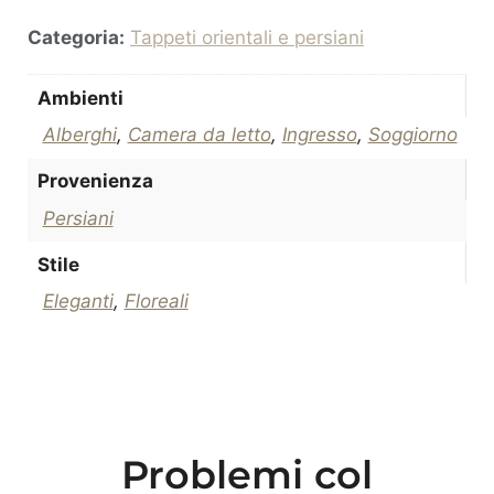
Categoria:
Tappeti orientali e persiani
Ambienti
Alberghi
,
Camera da letto
,
Ingresso
,
Soggiorno
Provenienza
Persiani
Stile
Eleganti
,
Floreali
Problemi col