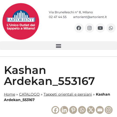
Via Brunelleschi n° 8, Milano
02 47 44 55
artorient@artorient.it
Kashan
Ardekan_553167
Home
»
CATALOGO
»
Tappeti orientali e persiani
»
Kashan
Ardekan_553167