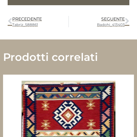
PRECEDENTE
SEGUENTE
Tabriz_588861
Badohi_413403
Prodotti correlati