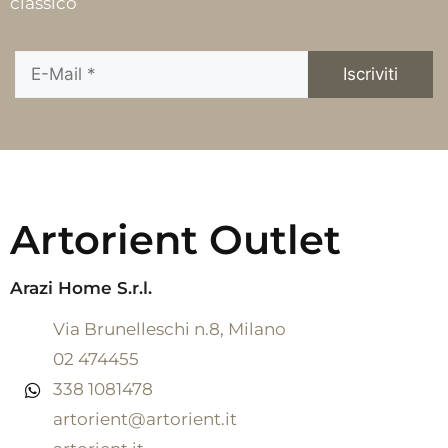
classico
Artorient Outlet
Arazi Home S.r.l.
Via Brunelleschi n.8, Milano
02 474455
338 1081478
artorient@artorient.it