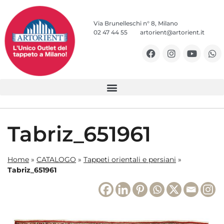
Via Brunelleschi n° 8, Milano
02 47 44 55
artorient@artorient.it
Tabriz_651961
Home
»
CATALOGO
»
Tappeti orientali e persiani
»
Tabriz_651961